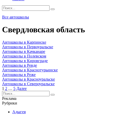
Search
for:
Все автошколы
Свердловская область
Автошколы в Карпинске
Автошколы в Первоуральске
Автошколы в Качканаре
Автошколы в Полевском
Автошколы в Кировграде
Автошколы в Ревде
Автошколы в Краснотурьинске
Автошколы в Реже
Автошколы в Красноуральске
Автошколы в Североуральске
Пагинация
1
2
…
5
Далее
записей
Search
for:
Реклама
Рубрики
Адыгея