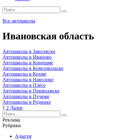
Search
for:
Все автошколы
Ивановская область
Автошколы в Заволжске
Автошколы в Иваново
Автошколы в Кинешме
Автошколы в Комсомольске
Автошколы в Кохме
Автошколы в Наволоке
Автошколы в Плёсе
Автошколы в Приволжске
Автошколы в Пучеже
Автошколы в Роднике
Пагинация
1
2
Далее
записей
Search
for:
Реклама
Рубрики
Адыгея