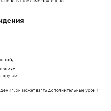
ть непонятное самостоятельно.
ждения
нений;
словиях
ршрутам.
ждения, он может взять дополнительные уроки