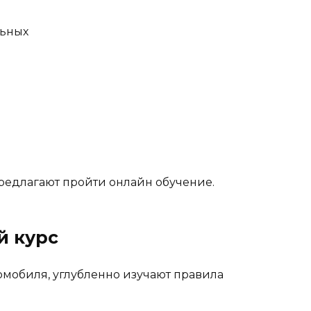
льных
редлагают пройти онлайн обучение.
й курс
томобиля, углубленно изучают правила