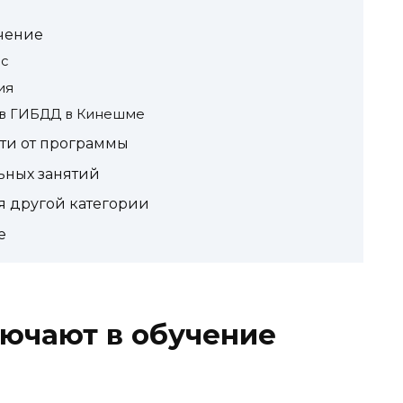
учение
с
ия
 в ГИБДД в Кинешме
ти от программы
ьных занятий
я другой категории
е
лючают в обучение