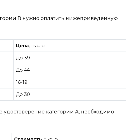
тегории В нужно оплатить нижеприведенную
Цена
, тыс. р
До 39
До 44
16-19
До 30
ое удостоверение категории А, необходимо
Стоимость
, тыс. р