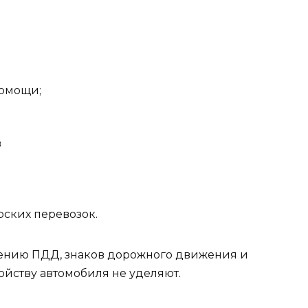
помощи;
в
рских перевозок.
ению ПДД, знаков дорожного движения и
ойству автомобиля не уделяют.