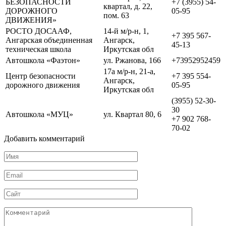
БЕЗОПАСНОСТИ
+7 (3955) 54-
квартал, д. 22,
ДОРОЖНОГО
05-95
пом. 63
ДВИЖЕНИЯ»
РОСТО ДОСААФ,
14-й м/р-н, 1,
+7 395 567-
Ангарская объединенная
Ангарск,
45-13
техническая школа
Иркутская обл
Автошкола «Фаэтон»
ул. Ржанова, 166
+73952952459
17а м/р-н, 21-а,
Центр безопасности
+7 395 554-
Ангарск,
дорожного движения
05-95
Иркутская обл
(3955) 52-30-
30
Автошкола «МУЦ»
ул. Квартал 80, 6
+7 902 768-
70-02
Добавить комментарий
Имя
*
Email
*
Сайт
Комментарий