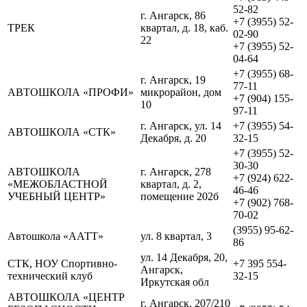
52-82
г. Ангарск, 86
+7 (3955) 52-
ТРЕК
квартал, д. 18, каб.
02-90
22
+7 (3955) 52-
04-64
+7 (3955) 68-
г. Ангарск, 19
77-11
АВТОШКОЛА «ПРОФИ»
микрорайон, дом
+7 (904) 155-
10
97-11
г. Ангарск, ул. 14
+7 (3955) 54-
АВТОШКОЛА «СТК»
Декабря, д. 20
32-15
+7 (3955) 52-
30-30
АВТОШКОЛА
г. Ангарск, 278
+7 (924) 622-
«МЕЖОБЛАСТНОЙ
квартал, д. 2,
46-46
УЧЕБНЫЙ ЦЕНТР»
помещение 202б
+7 (902) 768-
70-02
(3955) 95-62-
Автошкола «ААТТ»
ул. 8 квартал, 3
86
ул. 14 Декабря, 20,
СТК, НОУ Спортивно-
+7 395 554-
Ангарск,
технический клуб
32-15
Иркутская обл
АВТОШКОЛА «ЦЕНТР
г. Ангарск, 207/210