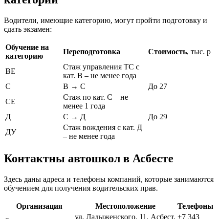
Водители, имеющие категорию, могут пройти подготовку и
сдать экзамен:
Обучение на
Переподготовка
Стоимость
, тыс. р
категорию
Стаж управления ТС с
ВЕ
кат. В – не менее года
С
В → С
До 27
Стаж по кат. С – не
СЕ
менее 1 года
Д
С → Д
До 29
Стаж вождения с кат. Д
ДУ
– не менее года
Контактны автошкол в Асбесте
Здесь даны адреса и телефоны компаний, которые занимаются
обучением для получения водительских прав.
Организация
Местоположение
Телефоны
ул. Ладыженского, 11, Асбест,
+7 343