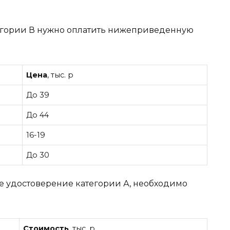
тегории В нужно оплатить нижеприведенную
Цена
, тыс. р
До 39
До 44
16-19
До 30
ое удостоверение категории А, необходимо
Стоимость
, тыс. р