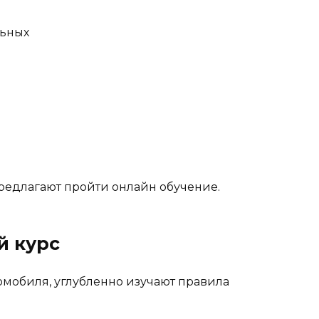
льных
редлагают пройти онлайн обучение.
й курс
томобиля, углубленно изучают правила