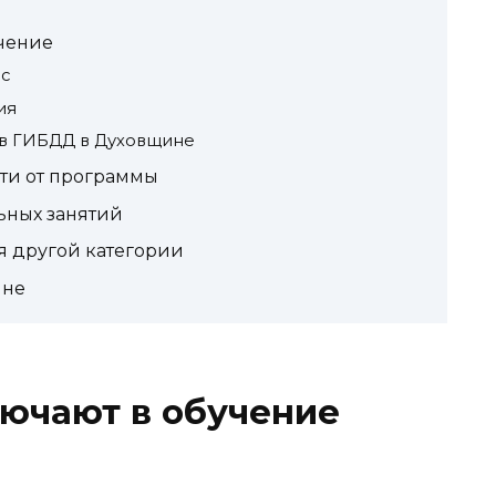
учение
с
ия
в ГИБДД в Духовщине
ти от программы
ьных занятий
я другой категории
ине
лючают в обучение