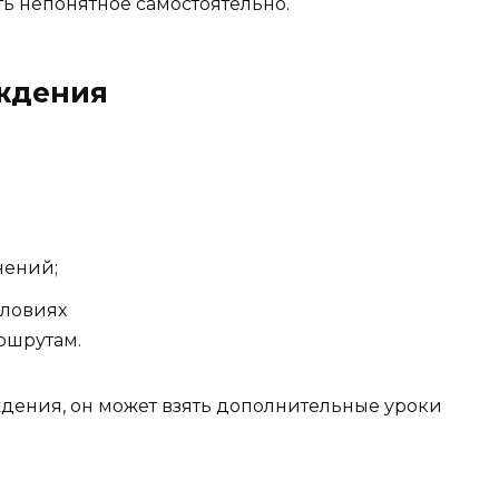
ть непонятное самостоятельно.
ждения
нений;
словиях
ршрутам.
ждения, он может взять дополнительные уроки