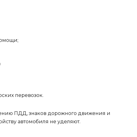
помощи;
в
рских перевозок.
ению ПДД, знаков дорожного движения и
ойству автомобиля не уделяют.