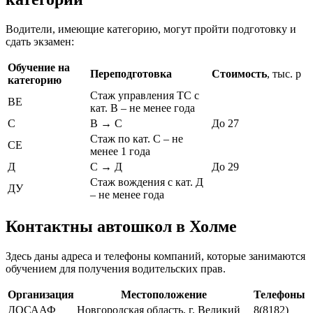
Водители, имеющие категорию, могут пройти подготовку и
сдать экзамен:
Обучение на
Переподготовка
Стоимость
, тыс. р
категорию
Стаж управления ТС с
ВЕ
кат. В – не менее года
С
В → С
До 27
Стаж по кат. С – не
СЕ
менее 1 года
Д
С → Д
До 29
Стаж вождения с кат. Д
ДУ
– не менее года
Контактны автошкол в Холме
Здесь даны адреса и телефоны компаний, которые занимаются
обучением для получения водительских прав.
Организация
Местоположение
Телефоны
ДОСААФ
Новгородская область, г. Великий
8(8182)