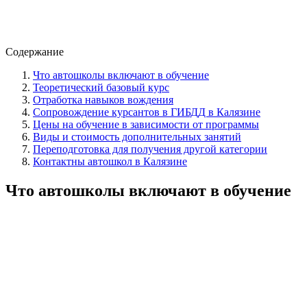
Содержание
Что автошколы включают в обучение
Теоретический базовый курс
Отработка навыков вождения
Сопровождение курсантов в ГИБДД в Калязине
Цены на обучение в зависимости от программы
Виды и стоимость дополнительных занятий
Переподготовка для получения другой категории
Контактны автошкол в Калязине
Что автошколы включают в обучение