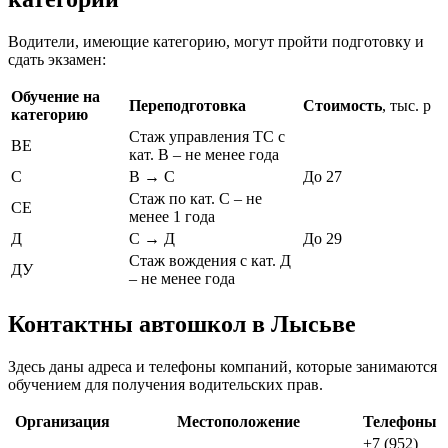
Водители, имеющие категорию, могут пройти подготовку и
сдать экзамен:
Обучение на
Переподготовка
Стоимость
, тыс. р
категорию
Стаж управления ТС с
ВЕ
кат. В – не менее года
С
В → С
До 27
Стаж по кат. С – не
СЕ
менее 1 года
Д
С → Д
До 29
Стаж вождения с кат. Д
ДУ
– не менее года
Контактны автошкол в Лысьве
Здесь даны адреса и телефоны компаний, которые занимаются
обучением для получения водительских прав.
Организация
Местоположение
Телефоны
+7 (952)