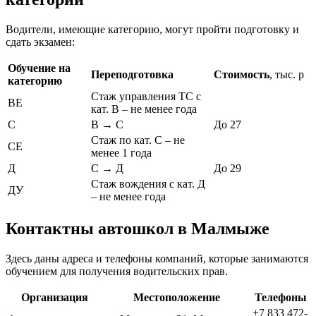
Водители, имеющие категорию, могут пройти подготовку и
сдать экзамен:
Обучение на
Переподготовка
Стоимость
, тыс. р
категорию
Стаж управления ТС с
ВЕ
кат. В – не менее года
С
В → С
До 27
Стаж по кат. С – не
СЕ
менее 1 года
Д
С → Д
До 29
Стаж вождения с кат. Д
ДУ
– не менее года
Контактны автошкол в Малмыже
Здесь даны адреса и телефоны компаний, которые занимаются
обучением для получения водительских прав.
Организация
Местоположение
Телефоны
+7 833 472-