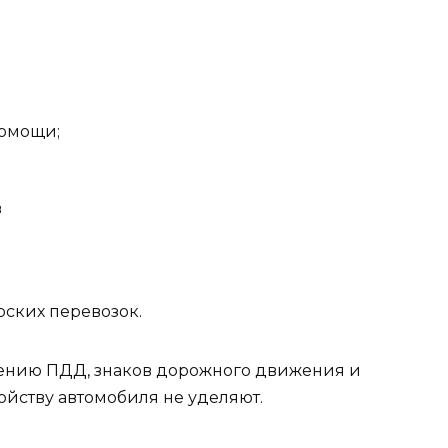
помощи;
в
рских перевозок.
ению ПДД, знаков дорожного движения и
ойству автомобиля не уделяют.