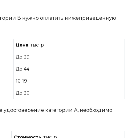
тегории В нужно оплатить нижеприведенную
Цена
, тыс. р
До 39
До 44
16-19
До 30
ое удостоверение категории А, необходимо
Стоимость
, тыс. р