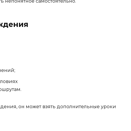
ть непонятное самостоятельно.
ждения
нений;
словиях
ршрутам.
ждения, он может взять дополнительные уроки