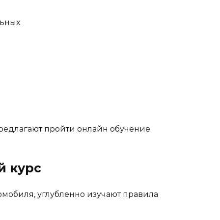
льных
редлагают пройти онлайн обучение.
й курс
томобиля, углубленно изучают правила