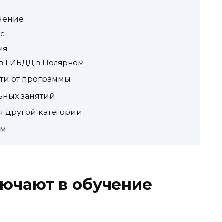
учение
с
ия
 в ГИБДД в Полярном
ти от программы
ьных занятий
я другой категории
ом
лючают в обучение