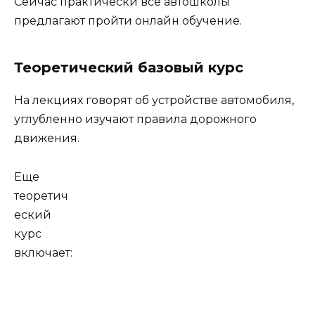
Сейчас практически все автошколы
предлагают пройти онлайн обучение.
Теоретический базовый курс
На лекциях говорят об устройстве автомобиля,
углубленно изучают правила дорожного
движения.
Еще
теоретич
еский
курс
включает: