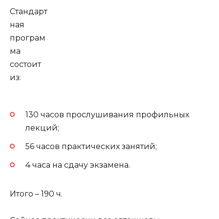
Стандарт
ная
програм
ма
состоит
из:
130 часов прослушивания профильных
лекций;
56 часов практических занятий;
4 часа на сдачу экзамена.
Итого – 190 ч.