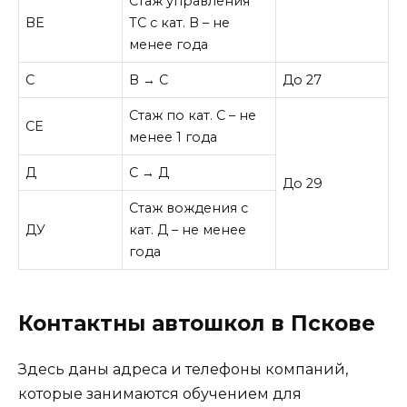
Стаж управления
ВЕ
ТС с кат. В – не
менее года
С
В → С
До 27
Стаж по кат. С – не
СЕ
менее 1 года
Д
С → Д
До 29
Стаж вождения с
ДУ
кат. Д – не менее
года
Контактны автошкол в Пскове
Здесь даны адреса и телефоны компаний,
которые занимаются обучением для